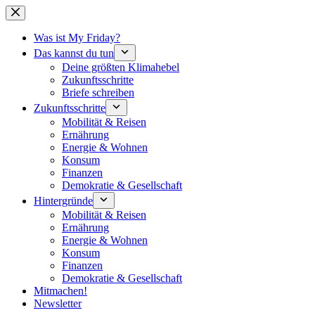
Zum
Inhalt
springen
Was ist My Friday?
Das kannst du tun
Deine größten Klimahebel
Zukunftsschritte
Briefe schreiben
Zukunftsschritte
Mobilität & Reisen
Ernährung
Energie & Wohnen
Konsum
Finanzen
Demokratie & Gesellschaft
Hintergründe
Mobilität & Reisen
Ernährung
Energie & Wohnen
Konsum
Finanzen
Demokratie & Gesellschaft
Mitmachen!
Newsletter