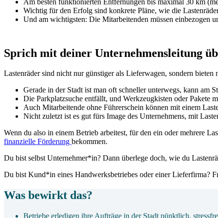
Am besten funktionierten Entfernungen bis maximal 30 km (mei
Wichtig für den Erfolg sind konkrete Pläne, wie die Lastenräder
Und am wichtigsten: Die Mitarbeitenden müssen einbezogen und
Sprich mit deiner Unternehmensleitung ü
Lastenräder sind nicht nur günstiger als Lieferwagen, sondern bieten 
Gerade in der Stadt ist man oft schneller unterwegs, kann am 
Die Parkplatzsuche entfällt, und Werkzeugkisten oder Pakete m
Auch Mitarbeitende ohne Führerschein können mit einem Lasten
Nicht zuletzt ist es gut fürs Image des Unternehmens, mit Last
Wenn du also in einem Betrieb arbeitest, für den ein oder mehrere Las
finanzielle Förderung
bekommen.
Du bist selbst Unternehmer*in? Dann überlege doch, wie du Lastenräd
Du bist Kund*in eines Handwerksbetriebes oder einer Lieferfirma? Fr
Was bewirkt das?
Betriebe erledigen ihre Aufträge in der Stadt pünktlich, stress