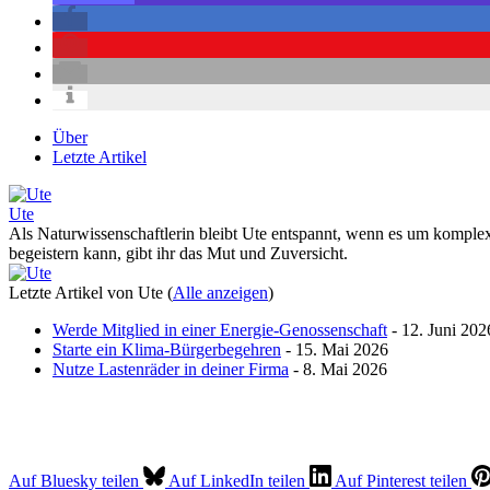
Über
Letzte Artikel
Ute
Als Naturwissenschaftlerin bleibt Ute entspannt, wenn es um komplex
begeistern kann, gibt ihr das Mut und Zuversicht.
Letzte Artikel von Ute
(
Alle anzeigen
)
Werde Mitglied in einer Energie-Genossenschaft
- 12. Juni 202
Starte ein Klima-Bürgerbegehren
- 15. Mai 2026
Nutze Lastenräder in deiner Firma
- 8. Mai 2026
Auf Bluesky teilen
Auf LinkedIn teilen
Auf Pinterest teilen