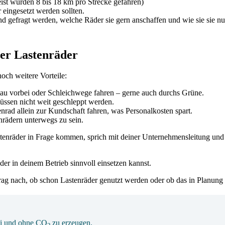
st wurden 8 bis 18 km pro Strecke gefahren)
 eingesetzt werden sollten.
 gefragt werden, welche Räder sie gern anschaffen und wie sie sie nu
ber Lastenräder
noch weitere Vorteile:
Stau vorbei oder Schleichwege fahren – gerne auch durchs Grüne.
üssen nicht weit geschleppt werden.
rad allein zur Kundschaft fahren, was Personalkosten spart.
enrädern unterwegs zu sein.
tenräder in Frage kommen, sprich mit deiner Unternehmensleitung und we
er in deinem Betrieb sinnvoll einsetzen kannst.
ag nach, ob schon Lastenräder genutzt werden oder ob das in Planung i
frei und ohne CO
zu erzeugen.