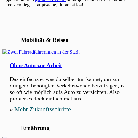
e
k
-
k
meisten liegt. Hauptsache, du gehst los!
n
m
r
G
l
e
a
e
i
h
t
n
m
r
i
o
a
G
e
s
Mobilität & Reisen
f
e
z
s
r
l
u
e
e
d
s
n
u
Ohne Auto zur Arbeit
h
a
s
n
a
m
c
d
Das einfachste, was du selber tun kannst, um zur
t
m
h
l
dringend benötigten Verkehrswende beizutragen, ist,
.
e
a
i
so oft wie möglich aufs Auto zu verzichten. Also
D
n
f
c
probier es doch einfach mal aus.
a
d
t
h
»
Mehr Zukunftsschritte
s
e
.
m
n
a
k
Ernährung
c
e
h