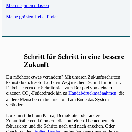
i
t
b
r
n
B
f
Mich inspirieren lassen
o
r
g
e
a
K
u
ü
z
K
l
i
u
l
s
Meine größten Hebel finden
r
u
l
i
d
s
i
f
,
r
i
e
e
?
m
ü
d
A
m
d
r
K
a
r
a
r
a
i
C
u
-
d
s
b
s
n
r
r
B
e
s
e
c
e
i
z
Schritt für Schritt in eine bessere
ü
n
d
i
h
i
t
u
r
Zukunft
S
e
t
u
n
i
r
g
c
i
t
e
c
l
e
h
Du möchtest etwas verändern? Mit unseren Zukunftsschritten
n
z
r
a
a
kannst du dich sofort auf den Weg machen. Schritt für Schritt.
r
u
e
u
Dabei steigern die Schritte sich zum Beispiel von deinem
E
l
u
b
l
eigenen CO
-Fußabdruck hin zu
Handabdruckmaßnahmen
, die
K
n
n
2
M
b
e
w
andere Menschen mitnehmen und am Ende das System
o
d
e
a
,
g
e
verändern.
m
D
r
s
a
e
g
m
e
g
Du kannst dich um Klima, Demokratie oder andere
s
b
h
u
Zukunftsthemen kümmern, dich auf einen Themenbereich
m
i
e
r
fokussieren und die Schritte nach und nach angehen. Oder
n
o
e
r
e
gleich mit den
großen Brettern
anfangen. Ganz wie es dir am