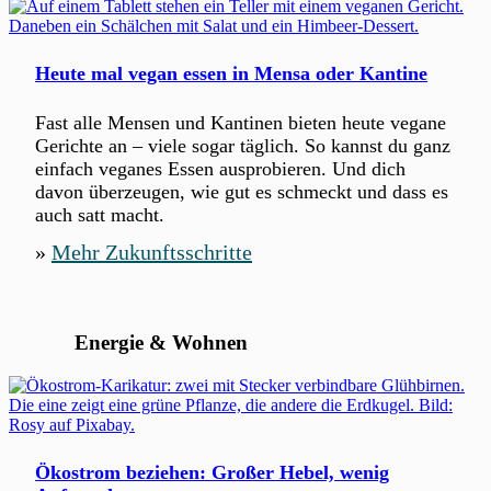
n
t
m
V
ü
E
Heute mal vegan essen in Mensa oder Kantine
s
R
s
Fast alle Mensen und Kantinen bieten heute vegane
G
e
Gerichte an – viele sogar täglich. So kannst du ganz
N
n
einfach veganes Essen ausprobieren. Und dich
Ü
davon überzeugen, wie gut es schmeckt und dass es
G
auch satt macht.
T
!
»
Mehr Zukunftsschritte
Energie & Wohnen
Ökostrom beziehen: Großer Hebel, wenig