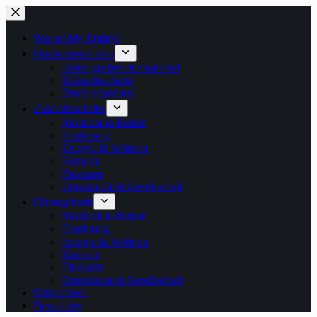
Zum
Inhalt
springen
Was ist My Friday?
Das kannst du tun
Deine größten Klimahebel
Zukunftsschritte
Briefe schreiben
Zukunftsschritte
Mobilität & Reisen
Ernährung
Energie & Wohnen
Konsum
Finanzen
Demokratie & Gesellschaft
Hintergründe
Mobilität & Reisen
Ernährung
Energie & Wohnen
Konsum
Finanzen
Demokratie & Gesellschaft
Mitmachen!
Newsletter