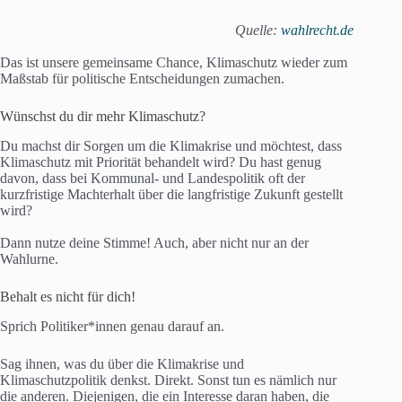
Württemberg
Kreistage,
Quelle:
wahlrecht.de
Stadtverordnetenv
15. März 2026
Hessen
ersammlungen,
Das ist unsere gemeinsame Chance, Klimaschutz wieder zum
Gemeindevertretu
Maßstab für politische Entscheidungen zumachen.
ngen, Ortsbeiräte
22. März 2026
Rheinland-Pfalz
Landtag
Wünschst du dir mehr Klimaschutz?
6. September
Sachsen-Anhalt
Landtag
Du machst dir Sorgen um die Klimakrise und möchtest, dass
2026
Klimaschutz mit Priorität behandelt wird? Du hast genug
Kreistage,
davon, dass bei Kommunal- und Landespolitik oft der
Stadträte,
kurzfristige Machterhalt über die langfristige Zukunft gestellt
Gemeinderäte,
wird?
13. September
Samtgemeinderäte
Niedersachsen
2026
, Stadtbezirksräte,
Dann nutze deine Stimme! Auch, aber nicht nur an der
Ortsräte,
Wahlurne.
Regionsversamml
ung (Hannover)
Behalt es nicht für dich!
Abgeordnetenhaus
20. September
,
Berlin
Sprich Politiker*innen genau darauf an.
2026
Bezirksverordnete
nversammlungen
Sag ihnen, was du über die Klimakrise und
20. September
Mecklenburg-
Klimaschutzpolitik denkst. Direkt. Sonst tun es nämlich nur
Landtag
2026
Vorpommern
die anderen. Diejenigen, die ein Interesse daran haben, die