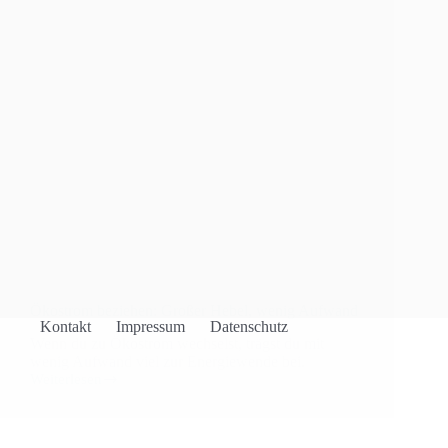
Ökostrom beziehen: Großer Hebel, wenig Aufwand
Kontakt
Impressum
Datenschutz
Wenn du zu Ökostrom wechselst, trägst du mit
wenig Aufwand viel zur Energiewende bei.
Weiterlesen
Ökostrom
beziehen:
Großer
Hebel,